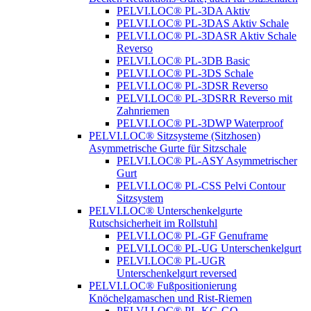
PELVI.LOC® PL-3DA Aktiv
PELVI.LOC® PL-3DAS Aktiv Schale
PELVI.LOC® PL-3DASR Aktiv Schale
Reverso
PELVI.LOC® PL-3DB Basic
PELVI.LOC® PL-3DS Schale
PELVI.LOC® PL-3DSR Reverso
PELVI.LOC® PL-3DSRR Reverso mit
Zahnriemen
PELVI.LOC® PL-3DWP Waterproof
PELVI.LOC® Sitzsysteme (Sitzhosen)
Asymmetrische Gurte für Sitzschale
PELVI.LOC® PL-ASY Asymmetrischer
Gurt
PELVI.LOC® PL-CSS Pelvi Contour
Sitzsystem
PELVI.LOC® Unterschenkelgurte
Rutschsicherheit im Rollstuhl
PELVI.LOC® PL-GF Genuframe
PELVI.LOC® PL-UG Unterschenkelgurt
PELVI.LOC® PL-UGR
Unterschenkelgurt reversed
PELVI.LOC® Fußpositionierung
Knöchelgamaschen und Rist-Riemen
PELVI.LOC® PL-KG-GO