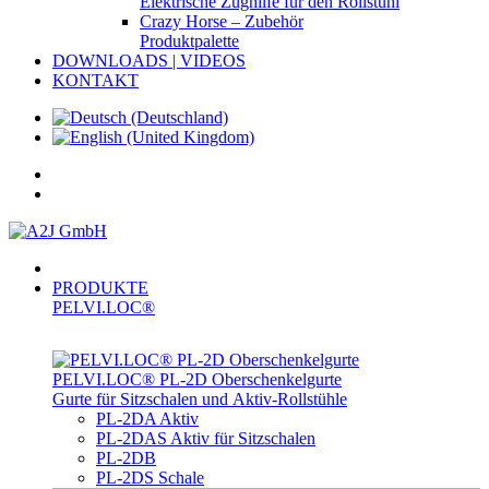
Elektrische Zughilfe für den Rollstuhl
Crazy Horse – Zubehör
Produktpalette
DOWNLOADS | VIDEOS
KONTAKT
PRODUKTE
PELVI.LOC®
PELVI.LOC® PL-­2D Oberschenkelgurte
Gurte für Sitzschalen und Aktiv-Rollstühle
PL-2DA Aktiv
PL-2DAS Aktiv für Sitzschalen
PL-2DB
PL-2DS Schale