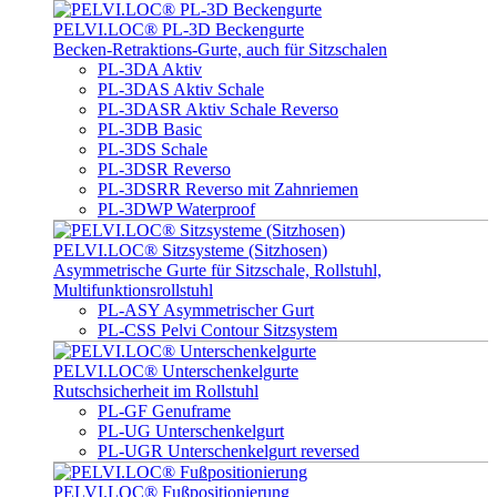
PELVI.LOC® PL-3D Beckengurte
Becken-Retraktions-Gurte, auch für Sitzschalen
PL-3DA Aktiv
PL-3DAS Aktiv Schale
PL-3DASR Aktiv Schale Reverso
PL-3DB Basic
PL-3DS Schale
PL-3DSR Reverso
PL-3DSRR Reverso mit Zahnriemen
PL-3DWP Waterproof
PELVI.LOC® Sitzsysteme (Sitzhosen)
Asymmetrische Gurte für Sitzschale, Rollstuhl,
Multifunktionsrollstuhl
PL-ASY Asymmetrischer Gurt
PL-CSS Pelvi Contour Sitzsystem
PELVI.LOC® Unterschenkelgurte
Rutschsicherheit im Rollstuhl
PL-GF Genuframe
PL-UG Unterschenkelgurt
PL-UGR Unterschenkelgurt reversed
PELVI.LOC® Fußpositionierung