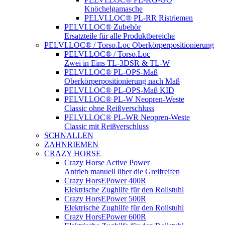
Knöchelgamasche
PELVI.LOC® PL-RR Ristriemen
PELVI.LOC® Zubehör
Ersatzteile für alle Produktbereiche
PELVI.LOC® / Torso.Loc Oberkörperpositionierung
PELVI.LOC® / Torso.Loc
Zwei in Eins TL-3DSR & TL-W
PELVI.LOC® PL-OPS-Maß
Oberkörperpositionierung nach Maß
PELVI.LOC® PL-OPS-Maß KID
PELVI.LOC® PL-W Neopren-Weste
Classic ohne Reißverschluss
PELVI.LOC® PL-WR Neopren-Weste
Classic mit Reißverschluss
SCHNALLEN
ZAHNRIEMEN
CRAZY HORSE
Crazy Horse Active Power
Antrieb manuell über die Greifreifen
Crazy HorsEPower 400R
Elektrische Zughilfe für den Rollstuhl
Crazy HorsEPower 500R
Elektrische Zughilfe für den Rollstuhl
Crazy HorsEPower 600R