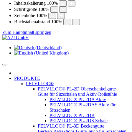
Inhaltsskalierung
100
%
Schriftgröße
100
%
Zeilenhöhe
100
%
Buchstabenabstand
100
%
Zum Hauptinhalt springen
PRODUKTE
PELVI.LOC®
PELVI.LOC® PL-2D Oberschenkelgurte
Gurte für Sitzschalen und Aktiv-Rollstühle
PELVI.LOC® PL-2DA Aktiv
PELVI.LOC® PL-2DAS Aktiv für
Sitzschalen
PELVI.LOC® PL-2DB
PELVI.LOC® PL-2DS Schale
PELVI.LOC® PL-3D Beckengurte
Becken-Retraktions-Gurte, auch für Sitzschalen