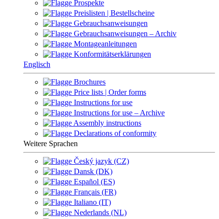
Prospekte
Preislisten | Bestellscheine
Gebrauchsanweisungen
Gebrauchsanweisungen – Archiv
Montageanleitungen
Konformitätserklärungen
Englisch
Brochures
Price lists | Order forms
Instructions for use
Instructions for use – Archive
Assembly instructions
Declarations of conformity
Weitere Sprachen
Český jazyk (CZ)
Dansk (DK)
Español (ES)
Français (FR)
Italiano (IT)
Nederlands (NL)