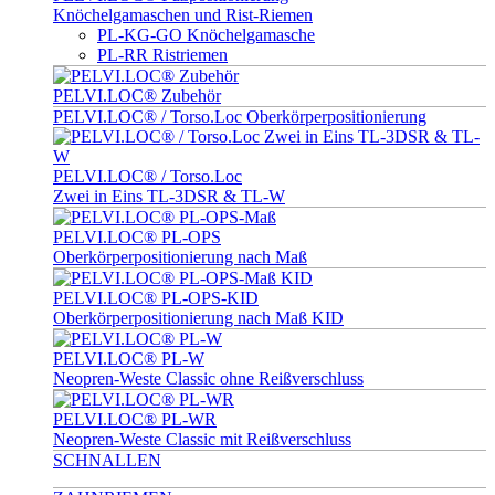
Knöchelgamaschen und Rist-Riemen
PL-KG-GO Knöchelgamasche
PL-RR Ristriemen
PELVI.LOC® Zubehör
PELVI.LOC® / Torso.Loc Oberkörperpositionierung
PELVI.LOC® / Torso.Loc
Zwei in Eins TL-3DSR & TL-W
PELVI.LOC® PL-OPS
Oberkörperpositionierung nach Maß
PELVI.LOC® PL-OPS-KID
Oberkörperpositionierung nach Maß KID
PELVI.LOC® PL-W
Neopren-Weste Classic ohne Reißverschluss
PELVI.LOC® PL-WR
Neopren-Weste Classic mit Reißverschluss
SCHNALLEN