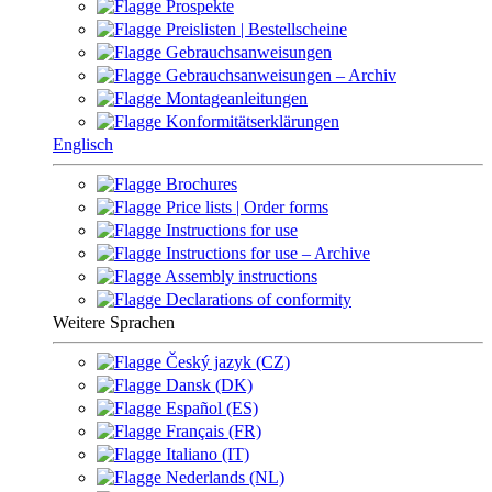
Prospekte
Preislisten | Bestellscheine
Gebrauchsanweisungen
Gebrauchsanweisungen – Archiv
Montageanleitungen
Konformitätserklärungen
Englisch
Brochures
Price lists | Order forms
Instructions for use
Instructions for use – Archive
Assembly instructions
Declarations of conformity
Weitere Sprachen
Český jazyk (CZ)
Dansk (DK)
Español (ES)
Français (FR)
Italiano (IT)
Nederlands (NL)