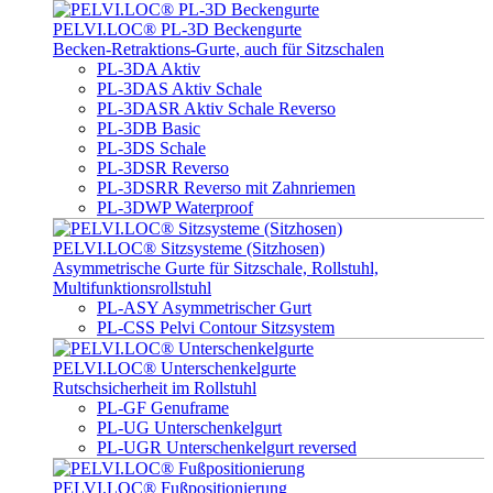
PELVI.LOC® PL-3D Beckengurte
Becken-Retraktions-Gurte, auch für Sitzschalen
PL-3DA Aktiv
PL-3DAS Aktiv Schale
PL-3DASR Aktiv Schale Reverso
PL-3DB Basic
PL-3DS Schale
PL-3DSR Reverso
PL-3DSRR Reverso mit Zahnriemen
PL-3DWP Waterproof
PELVI.LOC® Sitzsysteme (Sitzhosen)
Asymmetrische Gurte für Sitzschale, Rollstuhl,
Multifunktionsrollstuhl
PL-ASY Asymmetrischer Gurt
PL-CSS Pelvi Contour Sitzsystem
PELVI.LOC® Unterschenkelgurte
Rutschsicherheit im Rollstuhl
PL-GF Genuframe
PL-UG Unterschenkelgurt
PL-UGR Unterschenkelgurt reversed
PELVI.LOC® Fußpositionierung