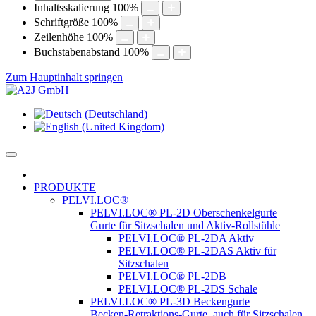
Inhaltsskalierung
100
%
Schriftgröße
100
%
Zeilenhöhe
100
%
Buchstabenabstand
100
%
Zum Hauptinhalt springen
PRODUKTE
PELVI.LOC®
PELVI.LOC® PL-2D Oberschenkelgurte
Gurte für Sitzschalen und Aktiv-Rollstühle
PELVI.LOC® PL-2DA Aktiv
PELVI.LOC® PL-2DAS Aktiv für
Sitzschalen
PELVI.LOC® PL-2DB
PELVI.LOC® PL-2DS Schale
PELVI.LOC® PL-3D Beckengurte
Becken-Retraktions-Gurte, auch für Sitzschalen