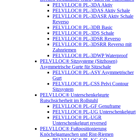
PELVI.LOC® PL-3DA Aktiv
PELVI.LOC® PL-3DAS Aktiv Schale
PELVI.LOC® PL-3DASR Aktiv Schale
Reverso
PELVI.LOC® PL-3DB Basic
PELVI.LOC® PL-3DS Schale
PELVI.LOC® PL-3DSR Reverso
PELVI.LOC® PL-3DSRR Reverso mit
Zahnriemen
PELVI.LOC® PL-3DWP Waterproof
PELVI.LOC® Sitzsysteme (Sitzhosen)
Asymmetrische Gurte für Sitzschale
PELVI.LOC® PL-ASY Asymmetrischer
Gurt
PELVI.LOC® PL-CSS Pelvi Contour
Sitzsystem
PELVI.LOC® Unterschenkelgurte
Rutschsicherheit im Rollstuhl
PELVI.LOC® PL-GF Genuframe
PELVI.LOC® PL-UG Unterschenkelgurt
PELVI.LOC® PL-UGR
Unterschenkelgurt reversed
PELVI.LOC® Fußpositionierung
Knöchelgamaschen und Rist-Riemen
PELVI.LOC® PL-KG-GO