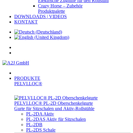
Elektrische Zughilfe für den Rollstuhl
Crazy Horse – Zubehör
Produktpalette
DOWNLOADS | VIDEOS
KONTAKT
PRODUKTE
PELVI.LOC®
PELVI.LOC® PL-­2D Oberschenkelgurte
Gurte für Sitzschalen und Aktiv-Rollstühle
PL-2DA Aktiv
PL-2DAS Aktiv für Sitzschalen
PL-2DB
PL-2DS Schale