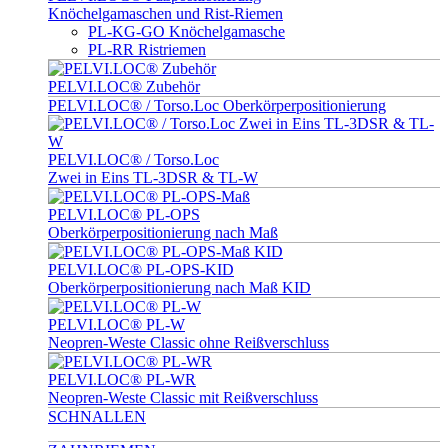
Knöchelgamaschen und Rist-Riemen
PL-KG-GO Knöchelgamasche
PL-RR Ristriemen
PELVI.LOC® Zubehör
PELVI.LOC® / Torso.Loc Oberkörperpositionierung
PELVI.LOC® / Torso.Loc
Zwei in Eins TL-3DSR & TL-W
PELVI.LOC® PL-OPS
Oberkörperpositionierung nach Maß
PELVI.LOC® PL-OPS-KID
Oberkörperpositionierung nach Maß KID
PELVI.LOC® PL-W
Neopren-Weste Classic ohne Reißverschluss
PELVI.LOC® PL-WR
Neopren-Weste Classic mit Reißverschluss
SCHNALLEN