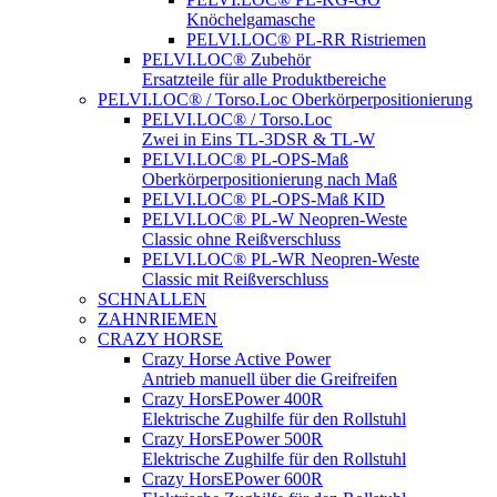
Knöchelgamasche
PELVI.LOC® PL-RR Ristriemen
PELVI.LOC® Zubehör
Ersatzteile für alle Produktbereiche
PELVI.LOC® / Torso.Loc Oberkörperpositionierung
PELVI.LOC® / Torso.Loc
Zwei in Eins TL-3DSR & TL-W
PELVI.LOC® PL-OPS-Maß
Oberkörperpositionierung nach Maß
PELVI.LOC® PL-OPS-Maß KID
PELVI.LOC® PL-W Neopren-Weste
Classic ohne Reißverschluss
PELVI.LOC® PL-WR Neopren-Weste
Classic mit Reißverschluss
SCHNALLEN
ZAHNRIEMEN
CRAZY HORSE
Crazy Horse Active Power
Antrieb manuell über die Greifreifen
Crazy HorsEPower 400R
Elektrische Zughilfe für den Rollstuhl
Crazy HorsEPower 500R
Elektrische Zughilfe für den Rollstuhl
Crazy HorsEPower 600R