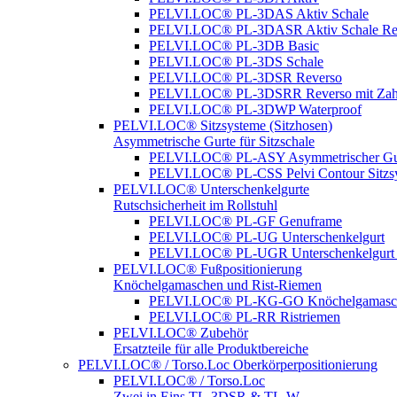
PELVI.LOC® PL-3DAS Aktiv Schale
PELVI.LOC® PL-3DASR Aktiv Schale Re
PELVI.LOC® PL-3DB Basic
PELVI.LOC® PL-3DS Schale
PELVI.LOC® PL-3DSR Reverso
PELVI.LOC® PL-3DSRR Reverso mit Zah
PELVI.LOC® PL-3DWP Waterproof
PELVI.LOC® Sitzsysteme (Sitzhosen)
Asymmetrische Gurte für Sitzschale
PELVI.LOC® PL-ASY Asymmetrischer Gu
PELVI.LOC® PL-CSS Pelvi Contour Sitzs
PELVI.LOC® Unterschenkelgurte
Rutschsicherheit im Rollstuhl
PELVI.LOC® PL-GF Genuframe
PELVI.LOC® PL-UG Unterschenkelgurt
PELVI.LOC® PL-UGR Unterschenkelgurt 
PELVI.LOC® Fußpositionierung
Knöchelgamaschen und Rist-Riemen
PELVI.LOC® PL-KG-GO Knöchelgamasc
PELVI.LOC® PL-RR Ristriemen
PELVI.LOC® Zubehör
Ersatzteile für alle Produktbereiche
PELVI.LOC® / Torso.Loc Oberkörperpositionierung
PELVI.LOC® / Torso.Loc
Zwei in Eins TL-3DSR & TL-W