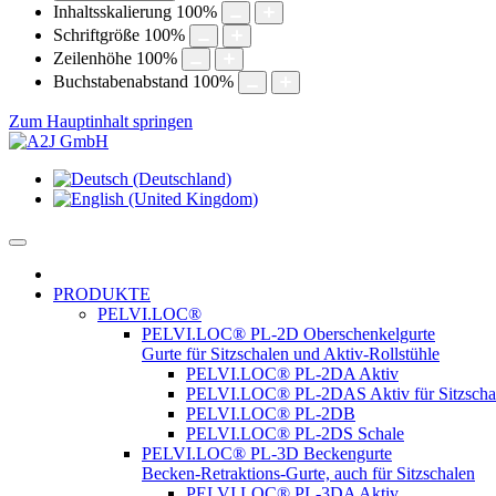
Inhaltsskalierung
100
%
Schriftgröße
100
%
Zeilenhöhe
100
%
Buchstabenabstand
100
%
Zum Hauptinhalt springen
PRODUKTE
PELVI.LOC®
PELVI.LOC® PL-2D Oberschenkelgurte
Gurte für Sitzschalen und Aktiv-Rollstühle
PELVI.LOC® PL-2DA Aktiv
PELVI.LOC® PL-2DAS Aktiv für Sitzscha
PELVI.LOC® PL-2DB
PELVI.LOC® PL-2DS Schale
PELVI.LOC® PL-3D Beckengurte
Becken-Retraktions-Gurte, auch für Sitzschalen
PELVI.LOC® PL-3DA Aktiv