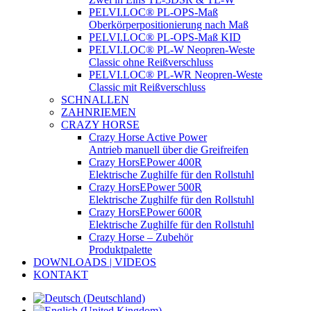
PELVI.LOC® PL-OPS-Maß
Oberkörperpositionierung nach Maß
PELVI.LOC® PL-OPS-Maß KID
PELVI.LOC® PL-W Neopren-Weste
Classic ohne Reißverschluss
PELVI.LOC® PL-WR Neopren-Weste
Classic mit Reißverschluss
SCHNALLEN
ZAHNRIEMEN
CRAZY HORSE
Crazy Horse Active Power
Antrieb manuell über die Greifreifen
Crazy HorsEPower 400R
Elektrische Zughilfe für den Rollstuhl
Crazy HorsEPower 500R
Elektrische Zughilfe für den Rollstuhl
Crazy HorsEPower 600R
Elektrische Zughilfe für den Rollstuhl
Crazy Horse – Zubehör
Produktpalette
DOWNLOADS | VIDEOS
KONTAKT