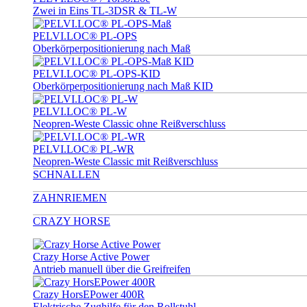
Zwei in Eins TL-3DSR & TL-W
PELVI.LOC® PL-OPS
Oberkörperpositionierung nach Maß
PELVI.LOC® PL-OPS-KID
Oberkörperpositionierung nach Maß KID
PELVI.LOC® PL-W
Neopren-Weste Classic ohne Reißverschluss
PELVI.LOC® PL-WR
Neopren-Weste Classic mit Reißverschluss
SCHNALLEN
ZAHNRIEMEN
CRAZY HORSE
Crazy Horse Active Power
Antrieb manuell über die Greifreifen
Crazy HorsEPower 400R
Elektrische Zughilfe für den Rollstuhl