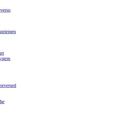
verso
nriemen
rt
ystem
reversed
he