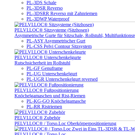
PL-3DS Schale
PL-3DSR Reverso
PL-3DSRR Reverso mit Zahnriemen
PL-3DWP Waterproof
PELVI.LOC® Sitzsysteme (Sitzhosen)
Asymmetrische Gurte für Sitzschale, Rollstuhl, Multifunktionsro
PL-ASY Asymmetrischer Gurt
PL-CSS Pelvi Contour Sitzsystem
PELVI.LOC® Unterschenkelgurte
Rutschsicherheit im Rollstuhl
PL-GF Genuframe
PL-UG Unterschenkelgurt
PL-UGR Unterschenkelgurt reversed
PELVI.LOC® Fußpositionierung
Knöchelgamaschen und Rist-Riemen
PL-KG-GO Knöchelgamasche
PL-RR Ristriemen
PELVI.LOC® Zubehör
PELVI.LOC® / Torso.Loc Oberkörperpositionierung
PELVI.LOC® / Torso.Loc