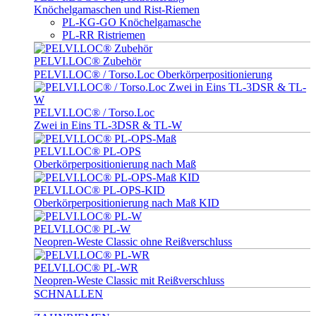
Knöchelgamaschen und Rist-Riemen
PL-KG-GO Knöchelgamasche
PL-RR Ristriemen
PELVI.LOC® Zubehör
PELVI.LOC® / Torso.Loc Oberkörperpositionierung
PELVI.LOC® / Torso.Loc
Zwei in Eins TL-3DSR & TL-W
PELVI.LOC® PL-OPS
Oberkörperpositionierung nach Maß
PELVI.LOC® PL-OPS-KID
Oberkörperpositionierung nach Maß KID
PELVI.LOC® PL-W
Neopren-Weste Classic ohne Reißverschluss
PELVI.LOC® PL-WR
Neopren-Weste Classic mit Reißverschluss
SCHNALLEN