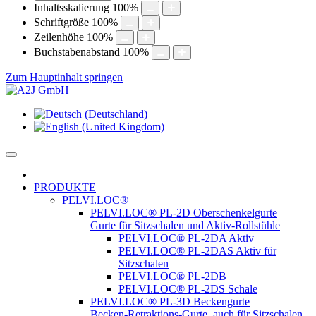
Inhaltsskalierung
100
%
Schriftgröße
100
%
Zeilenhöhe
100
%
Buchstabenabstand
100
%
Zum Hauptinhalt springen
PRODUKTE
PELVI.LOC®
PELVI.LOC® PL-2D Oberschenkelgurte
Gurte für Sitzschalen und Aktiv-Rollstühle
PELVI.LOC® PL-2DA Aktiv
PELVI.LOC® PL-2DAS Aktiv für
Sitzschalen
PELVI.LOC® PL-2DB
PELVI.LOC® PL-2DS Schale
PELVI.LOC® PL-3D Beckengurte
Becken-Retraktions-Gurte, auch für Sitzschalen