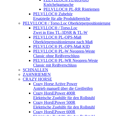
Knöchelgamasche
PELVI.LOC® PL-RR Ristriemen
PELVI.LOC® Zubehör
Ersatzteile für alle Produktbereiche
PELVI.LOC® / Torso.Loc Oberkörperpositionierung
PELVI.LOC® / Torso.Loc
Zwei in Eins TL-3DSR & TL-W
PELVI.LOC® PL-OPS-Maß
Oberkörperpositionierung nach Maß
PELVI.LOC® PL-OPS-Maß KID
PELVI.LOC® PL-W Neopren-Weste
Classic ohne Reißverschluss
PELVI.LOC® PL-WR Neopren-Weste
Classic mit Reißverschluss
SCHNALLEN
ZAHNRIEMEN
CRAZY HORSE
Crazy Horse Active Power
Antrieb manuell über die Greifreifen
Crazy HorsEPower 400R
Elektrische Zughilfe für den Rollstuhl
Crazy HorsEPower 500R
Elektrische Zughilfe für den Rollstuhl
Crazy HorsEPower 600R