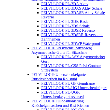
PELVI.LOC® PL-3DA Aktiv
PELVI.LOC® PL-3DAS Aktiv Schale
PELVI.LOC® PL-3DASR Aktiv Schale
Reverso
PELVI.LOC® PL-3DB Basic
PELVI.LOC® PL-3DS Schale
PELVI.LOC® PL-3DSR Reverso
PELVI.LOC® PL-3DSRR Reverso mit
Zahnriemen
PELVI.LOC® PL-3DWP Waterproof
PELVI.LOC® Sitzsysteme (Sitzhosen)
Asymmetrische Gurte für Sitzschale
PELVI.LOC® PL-ASY Asymmetrischer
Gurt
PELVI.LOC® PL-CSS Pelvi Contour
Sitzsystem
PELVI.LOC® Unterschenkelgurte
Rutschsicherheit im Rollstuhl
PELVI.LOC® PL-GF Genuframe
PELVI.LOC® PL-UG Unterschenkelgurt
PELVI.LOC® PL-UGR
Unterschenkelgurt reversed
PELVI.LOC® Fußpositionierung
Knöchelgamaschen und Rist-Riemen
PELVI.LOC® PL-KG-GO