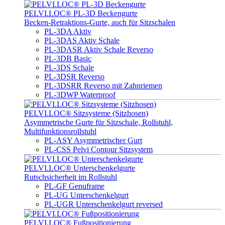
PELVI.LOC® PL-3D Beckengurte
Becken-Retraktions-Gurte, auch für Sitzschalen
PL-3DA Aktiv
PL-3DAS Aktiv Schale
PL-3DASR Aktiv Schale Reverso
PL-3DB Basic
PL-3DS Schale
PL-3DSR Reverso
PL-3DSRR Reverso mit Zahnriemen
PL-3DWP Waterproof
PELVI.LOC® Sitzsysteme (Sitzhosen)
Asymmetrische Gurte für Sitzschale, Rollstuhl,
Multifunktionsrollstuhl
PL-ASY Asymmetrischer Gurt
PL-CSS Pelvi Contour Sitzsystem
PELVI.LOC® Unterschenkelgurte
Rutschsicherheit im Rollstuhl
PL-GF Genuframe
PL-UG Unterschenkelgurt
PL-UGR Unterschenkelgurt reversed
PELVI.LOC® Fußpositionierung