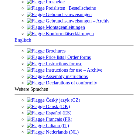
Prospekte
Preislisten | Bestellscheine
Gebrauchsanweisungen
Gebrauchsanweisungen – Archiv
Montageanleitungen
Konformitätserklärungen
Englisch
Brochures
Price lists | Order forms
Instructions for use
Instructions for use – Archive
Assembly instructions
Declarations of conformity
Weitere Sprachen
Český jazyk (CZ)
Dansk (DK)
Español (ES)
Français (FR)
Italiano (IT)
Nederlands (NL)