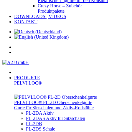
Elektrische Zughilfe für den Rollstuhl
Crazy Horse – Zubehör
Produktpalette
DOWNLOADS | VIDEOS
KONTAKT
PRODUKTE
PELVI.LOC®
PELVI.LOC® PL-­2D Oberschenkelgurte
Gurte für Sitzschalen und Aktiv-Rollstühle
PL-2DA Aktiv
PL-2DAS Aktiv für Sitzschalen
PL-2DB
PL-2DS Schale