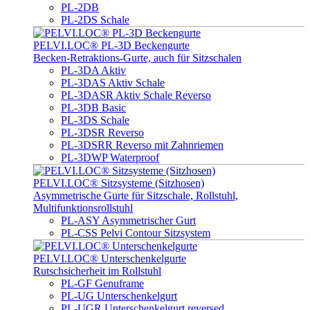
PL-2DB
PL-2DS Schale
PELVI.LOC® PL-3D Beckengurte
Becken-Retraktions-Gurte, auch für Sitzschalen
PL-3DA Aktiv
PL-3DAS Aktiv Schale
PL-3DASR Aktiv Schale Reverso
PL-3DB Basic
PL-3DS Schale
PL-3DSR Reverso
PL-3DSRR Reverso mit Zahnriemen
PL-3DWP Waterproof
PELVI.LOC® Sitzsysteme (Sitzhosen)
Asymmetrische Gurte für Sitzschale, Rollstuhl,
Multifunktionsrollstuhl
PL-ASY Asymmetrischer Gurt
PL-CSS Pelvi Contour Sitzsystem
PELVI.LOC® Unterschenkelgurte
Rutschsicherheit im Rollstuhl
PL-GF Genuframe
PL-UG Unterschenkelgurt
PL-UGR Unterschenkelgurt reversed