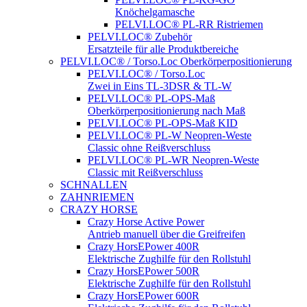
Knöchelgamasche
PELVI.LOC® PL-RR Ristriemen
PELVI.LOC® Zubehör
Ersatzteile für alle Produktbereiche
PELVI.LOC® / Torso.Loc Oberkörperpositionierung
PELVI.LOC® / Torso.Loc
Zwei in Eins TL-3DSR & TL-W
PELVI.LOC® PL-OPS-Maß
Oberkörperpositionierung nach Maß
PELVI.LOC® PL-OPS-Maß KID
PELVI.LOC® PL-W Neopren-Weste
Classic ohne Reißverschluss
PELVI.LOC® PL-WR Neopren-Weste
Classic mit Reißverschluss
SCHNALLEN
ZAHNRIEMEN
CRAZY HORSE
Crazy Horse Active Power
Antrieb manuell über die Greifreifen
Crazy HorsEPower 400R
Elektrische Zughilfe für den Rollstuhl
Crazy HorsEPower 500R
Elektrische Zughilfe für den Rollstuhl
Crazy HorsEPower 600R