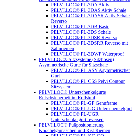
PELVI.LOC® PL-3DA Aktiv
PELVI.LOC® PL-3DAS Aktiv Schale
PELVI.LOC® PL-3DASR Aktiv Schale
Reverso
PELVI.LOC® PL-3DB Basic
PELVI.LOC® PL-3DS Schale
PELVI.LOC® PL-3DSR Reverso
PELVI.LOC® PL-3DSRR Reverso mit
Zahnriemen
PELVI.LOC® PL-3DWP Waterproof
PELVI.LOC® Sitzsysteme (Sitzhosen)
Asymmetrische Gurte für Sitzschale
PELVI.LOC® PL-ASY Asymmetrischer
Gurt
PELVI.LOC® PL-CSS Pelvi Contour
Sitzsystem
PELVI.LOC® Unterschenkelgurte
Rutschsicherheit im Rollstuhl
PELVI.LOC® PL-GF Genuframe
PELVI.LOC® PL-UG Unterschenkelgurt
PELVI.LOC® PL-UGR
Unterschenkelgurt reversed
PELVI.LOC® Fußpositionierung
Knöchelgamaschen und Rist-Riemen
PELVI.LOC® PL-KG-GO