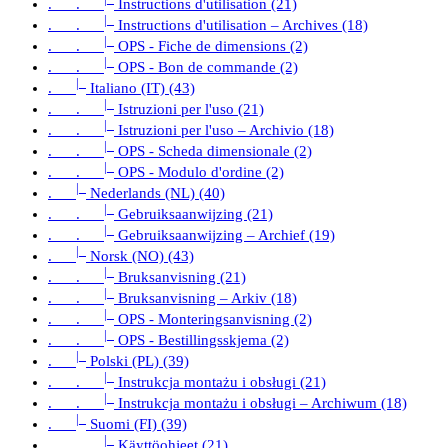
. .
Instructions d'utilisation (21)
|_
. .
Instructions d'utilisation – Archives (18)
|_
. .
OPS - Fiche de dimensions (2)
|_
. .
OPS - Bon de commande (2)
|_
.
Italiano (IT) (43)
|_
. .
Istruzioni per l'uso (21)
|_
. .
Istruzioni per l'uso – Archivio (18)
|_
. .
OPS - Scheda dimensionale (2)
|_
. .
OPS - Modulo d'ordine (2)
|_
.
Nederlands (NL) (40)
|_
. .
Gebruiksaanwijzing (21)
|_
. .
Gebruiksaanwijzing – Archief (19)
|_
.
Norsk (NO) (43)
|_
. .
Bruksanvisning (21)
|_
. .
Bruksanvisning – Arkiv (18)
|_
. .
OPS - Monteringsanvisning (2)
|_
. .
OPS - Bestillingsskjema (2)
|_
.
Polski (PL) (39)
|_
. .
Instrukcja montażu i obsługi (21)
|_
. .
Instrukcja montażu i obsługi – Archiwum (18)
|_
.
Suomi (FI) (39)
|_
. .
Käyttöohjeet (21)