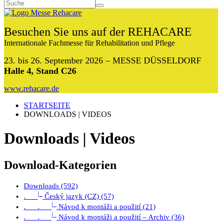
Besuchen Sie uns auf der REHACARE
Internationale Fachmesse für Rehabilitation und Pflege
23. bis 26. September 2026 – MESSE DÜSSELDORF
Halle 4, Stand C26
www.rehacare.de
STARTSEITE
DOWNLOADS | VIDEOS
Downloads | Videos
Download-Kategorien
Downloads (592)
|_
.
Český jazyk (CZ) (57)
|_
. .
Návod k montáži a použití (21)
|_
. .
Návod k montáži a použití – Archiv (36)