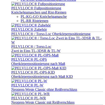
PELVI.LOC® Fußpositionierung
Knöchelgamaschen und Rist-Riemen
PL-KG-GO Knöchelgamasche
PL-RR Ristriemen
PELVI.LOC® Zubehör
PELVI.LOC® / Torso.Loc Oberkörperpositionierung
PELVI.LOC® / Torso.Loc
Zwei in Eins TL-3DSR & TL-W
PELVI.LOC® PL-OPS
Oberkörperpositionierung nach Maß
PELVI.LOC® PL-OPS-KID
Oberkörperpositionierung nach Maß KID
PELVI.LOC® PL-W
Neopren-Weste Classic ohne Reißverschluss
PELVI.LOC® PL-WR
Neopren-Weste Classic mit Reißverschluss