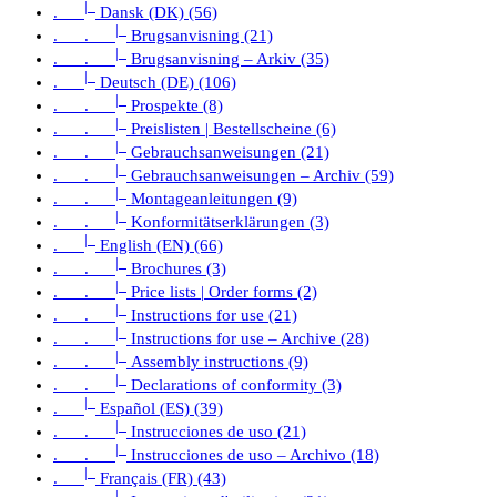
|_
.
Dansk (DK) (56)
|_
. .
Brugsanvisning (21)
|_
. .
Brugsanvisning – Arkiv (35)
|_
.
Deutsch (DE) (106)
|_
. .
Prospekte (8)
|_
. .
Preislisten | Bestellscheine (6)
|_
. .
Gebrauchsanweisungen (21)
|_
. .
Gebrauchsanweisungen – Archiv (59)
|_
. .
Montageanleitungen (9)
|_
. .
Konformitätserklärungen (3)
|_
.
English (EN) (66)
|_
. .
Brochures (3)
|_
. .
Price lists | Order forms (2)
|_
. .
Instructions for use (21)
|_
. .
Instructions for use – Archive (28)
|_
. .
Assembly instructions (9)
|_
. .
Declarations of conformity (3)
|_
.
Español (ES) (39)
|_
. .
Instrucciones de uso (21)
|_
. .
Instrucciones de uso – Archivo (18)
|_
.
Français (FR) (43)
|_