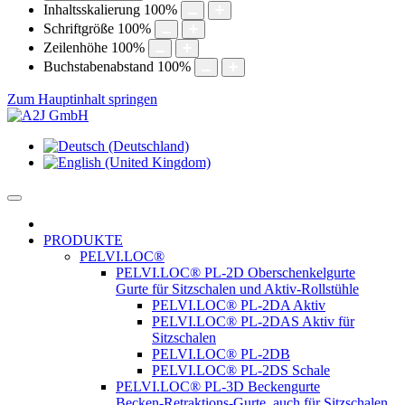
Inhaltsskalierung
100
%
Schriftgröße
100
%
Zeilenhöhe
100
%
Buchstabenabstand
100
%
Zum Hauptinhalt springen
PRODUKTE
PELVI.LOC®
PELVI.LOC® PL-2D Oberschenkelgurte
Gurte für Sitzschalen und Aktiv-Rollstühle
PELVI.LOC® PL-2DA Aktiv
PELVI.LOC® PL-2DAS Aktiv für
Sitzschalen
PELVI.LOC® PL-2DB
PELVI.LOC® PL-2DS Schale
PELVI.LOC® PL-3D Beckengurte
Becken-Retraktions-Gurte, auch für Sitzschalen