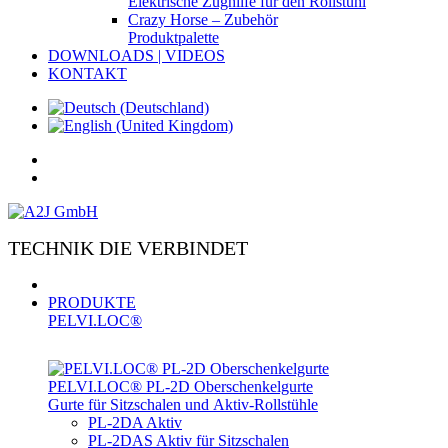
Elektrische Zughilfe für den Rollstuhl
Crazy Horse – Zubehör
Produktpalette
DOWNLOADS | VIDEOS
KONTAKT
TECHNIK DIE VERBINDET
PRODUKTE
PELVI.LOC®
PELVI.LOC® PL-­2D Oberschenkelgurte
Gurte für Sitzschalen und Aktiv-Rollstühle
PL-2DA Aktiv
PL-2DAS Aktiv für Sitzschalen