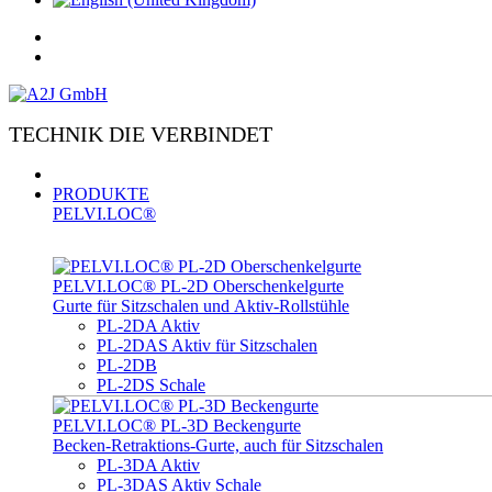
TECHNIK DIE VERBINDET
PRODUKTE
PELVI.LOC®
PELVI.LOC® PL-­2D Oberschenkelgurte
Gurte für Sitzschalen und Aktiv-Rollstühle
PL-2DA Aktiv
PL-2DAS Aktiv für Sitzschalen
PL-2DB
PL-2DS Schale
PELVI.LOC® PL-3D Beckengurte
Becken-Retraktions-Gurte, auch für Sitzschalen
PL-3DA Aktiv
PL-3DAS Aktiv Schale