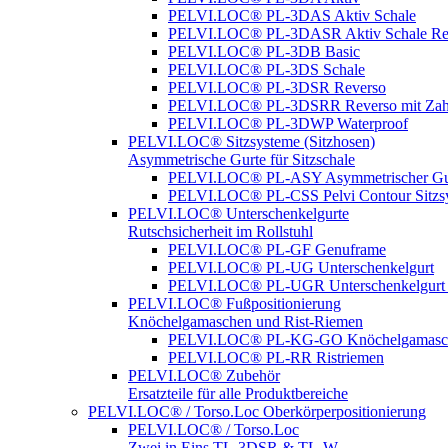
PELVI.LOC® PL-3DAS Aktiv Schale
PELVI.LOC® PL-3DASR Aktiv Schale Re
PELVI.LOC® PL-3DB Basic
PELVI.LOC® PL-3DS Schale
PELVI.LOC® PL-3DSR Reverso
PELVI.LOC® PL-3DSRR Reverso mit Zah
PELVI.LOC® PL-3DWP Waterproof
PELVI.LOC® Sitzsysteme (Sitzhosen)
Asymmetrische Gurte für Sitzschale
PELVI.LOC® PL-ASY Asymmetrischer Gu
PELVI.LOC® PL-CSS Pelvi Contour Sitzs
PELVI.LOC® Unterschenkelgurte
Rutschsicherheit im Rollstuhl
PELVI.LOC® PL-GF Genuframe
PELVI.LOC® PL-UG Unterschenkelgurt
PELVI.LOC® PL-UGR Unterschenkelgurt 
PELVI.LOC® Fußpositionierung
Knöchelgamaschen und Rist-Riemen
PELVI.LOC® PL-KG-GO Knöchelgamasc
PELVI.LOC® PL-RR Ristriemen
PELVI.LOC® Zubehör
Ersatzteile für alle Produktbereiche
PELVI.LOC® / Torso.Loc Oberkörperpositionierung
PELVI.LOC® / Torso.Loc
Zwei in Eins TL-3DSR & TL-W