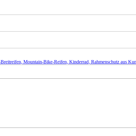
ke-Breitreifen, Mountain-Bike-Reifen, Kinderrad, Rahmenschutz aus K