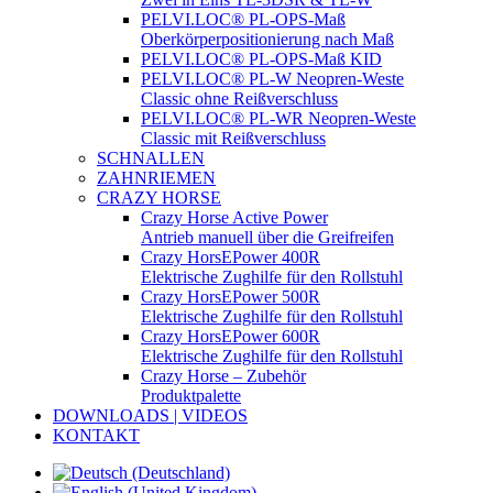
PELVI.LOC® PL-OPS-Maß
Oberkörperpositionierung nach Maß
PELVI.LOC® PL-OPS-Maß KID
PELVI.LOC® PL-W Neopren-Weste
Classic ohne Reißverschluss
PELVI.LOC® PL-WR Neopren-Weste
Classic mit Reißverschluss
SCHNALLEN
ZAHNRIEMEN
CRAZY HORSE
Crazy Horse Active Power
Antrieb manuell über die Greifreifen
Crazy HorsEPower 400R
Elektrische Zughilfe für den Rollstuhl
Crazy HorsEPower 500R
Elektrische Zughilfe für den Rollstuhl
Crazy HorsEPower 600R
Elektrische Zughilfe für den Rollstuhl
Crazy Horse – Zubehör
Produktpalette
DOWNLOADS | VIDEOS
KONTAKT