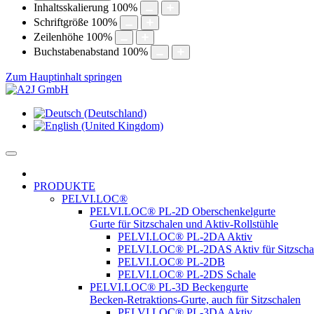
Inhaltsskalierung
100
%
Schriftgröße
100
%
Zeilenhöhe
100
%
Buchstabenabstand
100
%
Zum Hauptinhalt springen
PRODUKTE
PELVI.LOC®
PELVI.LOC® PL-2D Oberschenkelgurte
Gurte für Sitzschalen und Aktiv-Rollstühle
PELVI.LOC® PL-2DA Aktiv
PELVI.LOC® PL-2DAS Aktiv für Sitzscha
PELVI.LOC® PL-2DB
PELVI.LOC® PL-2DS Schale
PELVI.LOC® PL-3D Beckengurte
Becken-Retraktions-Gurte, auch für Sitzschalen
PELVI.LOC® PL-3DA Aktiv