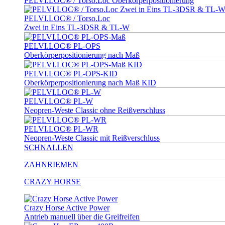
PELVI.LOC® / Torso.Loc Oberkörperpositionierung
PELVI.LOC® / Torso.Loc
Zwei in Eins TL-3DSR & TL-W
PELVI.LOC® PL-OPS
Oberkörperpositionierung nach Maß
PELVI.LOC® PL-OPS-KID
Oberkörperpositionierung nach Maß KID
PELVI.LOC® PL-W
Neopren-Weste Classic ohne Reißverschluss
PELVI.LOC® PL-WR
Neopren-Weste Classic mit Reißverschluss
SCHNALLEN
ZAHNRIEMEN
CRAZY HORSE
Crazy Horse Active Power
Antrieb manuell über die Greifreifen