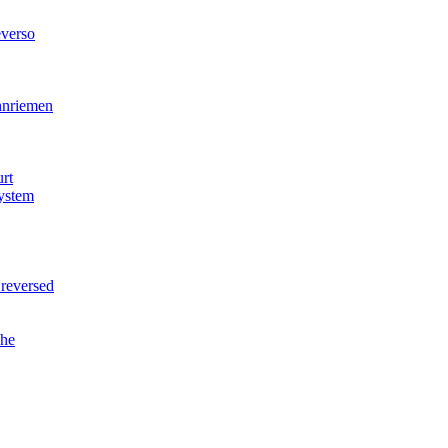
verso
nriemen
rt
ystem
reversed
he