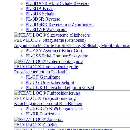
PL-3DASR Aktiv Schale Reverso
PL-3DB Basic
PL-3DS Schale
PL-3DSR Reverso
PL-3DSRR Reverso mit Zahnriemen
PL-3DWP Waterproof
PELVI.LOC® Sitzsysteme (Sitzhosen)
Asymmetrische Gurte für Sitzschale, Rollstuhl, Multifunktionsro
PL-ASY Asymmetrischer Gurt
PL-CSS Pelvi Contour Sitzsystem
PELVI.LOC® Unterschenkelgurte
Rutschsicherheit im Rollstuhl
PL-GF Genuframe
PL-UG Unterschenkelgurt
PL-UGR Unterschenkelgurt reversed
PELVI.LOC® Fußpositionierung
Knöchelgamaschen und Rist-Riemen
PL-KG-GO Knöchelgamasche
PL-RR Ristriemen
PELVI.LOC® Zubehör