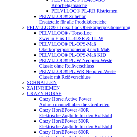
Knöchelgamasche
PELVI.LOC® PL-RR Ristriemen
PELVI.LOC® Zubehör
Ersatzteile für alle Produktbereiche
PELVI.LOC® / Torso.Loc Oberkörperpositionierung
PELVI.LOC® / Torso.Loc
Zwei in Eins TL-3DSR & TL-W
PELVI.LOC® PL-OPS-Maß
Oberkörperpositionierung nach Maß
PELVI.LOC® PL-OPS-Maß KID
PELVI.LOC® PL-W Neopren-Weste
Classic ohne Reißverschluss
PELVI.LOC® PL-WR Neopren-Weste
Classic mit Reißverschluss
SCHNALLEN
ZAHNRIEMEN
CRAZY HORSE
Crazy Horse Active Power
Antrieb manuell über die Greifreifen
Crazy HorsEPower 400R
Elektrische Zughilfe für den Rollstuhl
Crazy HorsEPower 500R
Elektrische Zughilfe für den Rollstuhl
Crazy HorsEPower 600R