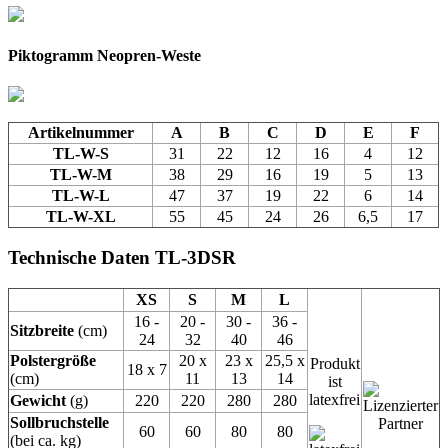
Piktogramm Neopren-Weste
Artikelnummer
A
B
C
D
E
F
TL-W-S
31
22
12
16
4
12
TL-W-M
38
29
16
19
5
13
TL-W-L
47
37
19
22
6
14
TL-W-XL
55
45
24
26
6,5
17
Technische Daten TL-3DSR
XS
S
M
L
16 -
20 -
30 -
36 -
Sitzbreite
(cm)
24
32
40
46
Polstergröße
20 x
23 x
25,5 x
Produkt
18 x 7
(cm)
11
13
14
ist
latexfrei
Gewicht
(g)
220
220
280
280
Sollbruchstelle
60
60
80
80
(bei ca. kg)