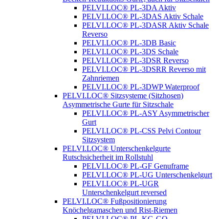
PELVI.LOC® PL-3DA Aktiv
PELVI.LOC® PL-3DAS Aktiv Schale
PELVI.LOC® PL-3DASR Aktiv Schale
Reverso
PELVI.LOC® PL-3DB Basic
PELVI.LOC® PL-3DS Schale
PELVI.LOC® PL-3DSR Reverso
PELVI.LOC® PL-3DSRR Reverso mit
Zahnriemen
PELVI.LOC® PL-3DWP Waterproof
PELVI.LOC® Sitzsysteme (Sitzhosen)
Asymmetrische Gurte für Sitzschale
PELVI.LOC® PL-ASY Asymmetrischer
Gurt
PELVI.LOC® PL-CSS Pelvi Contour
Sitzsystem
PELVI.LOC® Unterschenkelgurte
Rutschsicherheit im Rollstuhl
PELVI.LOC® PL-GF Genuframe
PELVI.LOC® PL-UG Unterschenkelgurt
PELVI.LOC® PL-UGR
Unterschenkelgurt reversed
PELVI.LOC® Fußpositionierung
Knöchelgamaschen und Rist-Riemen
PELVI.LOC® PL-KG-GO