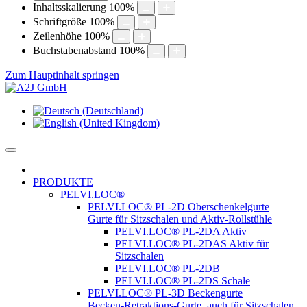
Inhaltsskalierung
100
%
Schriftgröße
100
%
Zeilenhöhe
100
%
Buchstabenabstand
100
%
Zum Hauptinhalt springen
PRODUKTE
PELVI.LOC®
PELVI.LOC® PL-2D Oberschenkelgurte
Gurte für Sitzschalen und Aktiv-Rollstühle
PELVI.LOC® PL-2DA Aktiv
PELVI.LOC® PL-2DAS Aktiv für
Sitzschalen
PELVI.LOC® PL-2DB
PELVI.LOC® PL-2DS Schale
PELVI.LOC® PL-3D Beckengurte
Becken-Retraktions-Gurte, auch für Sitzschalen