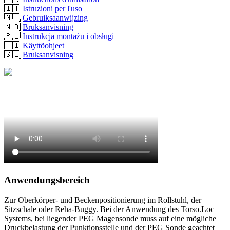
🇮🇹
Istruzioni per l'uso
🇳🇱
Gebruiksaanwijzing
🇳🇴
Bruksanvisning
🇵🇱
Instrukcja montażu i obsługi
🇫🇮
Käyttöohjeet
🇸🇪
Bruksanvisning
Anwendungsbereich
Zur Oberkörper- und Beckenpositionierung im Rollstuhl, der
Sitzschale oder Reha-Buggy. Bei der Anwendung des Torso.Loc
Systems, bei liegender PEG Magensonde muss auf eine mögliche
Druckbelastung der Punktionsstelle und der PEG Sonde geachtet