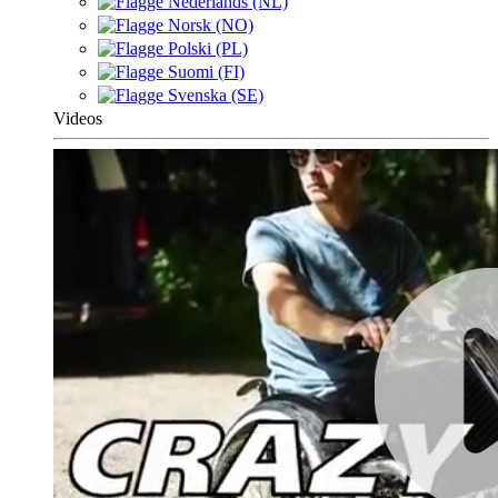
Nederlands (NL)
Norsk (NO)
Polski (PL)
Suomi (FI)
Svenska (SE)
Videos