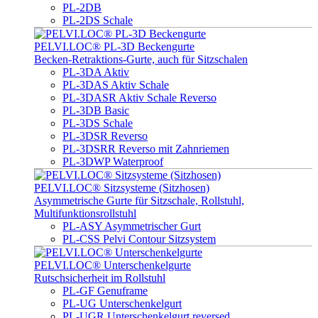
PL-2DB
PL-2DS Schale
PELVI.LOC® PL-3D Beckengurte
Becken-Retraktions-Gurte, auch für Sitzschalen
PL-3DA Aktiv
PL-3DAS Aktiv Schale
PL-3DASR Aktiv Schale Reverso
PL-3DB Basic
PL-3DS Schale
PL-3DSR Reverso
PL-3DSRR Reverso mit Zahnriemen
PL-3DWP Waterproof
PELVI.LOC® Sitzsysteme (Sitzhosen)
Asymmetrische Gurte für Sitzschale, Rollstuhl,
Multifunktionsrollstuhl
PL-ASY Asymmetrischer Gurt
PL-CSS Pelvi Contour Sitzsystem
PELVI.LOC® Unterschenkelgurte
Rutschsicherheit im Rollstuhl
PL-GF Genuframe
PL-UG Unterschenkelgurt
PL-UGR Unterschenkelgurt reversed