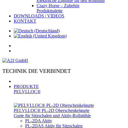
Elektrische Zughilfe für den Rollstuhl
Crazy Horse – Zubehör
Produktpalette
DOWNLOADS | VIDEOS
KONTAKT
TECHNIK DIE VERBINDET
PRODUKTE
PELVI.LOC®
PELVI.LOC® PL-­2D Oberschenkelgurte
Gurte für Sitzschalen und Aktiv-Rollstühle
PL-2DA Aktiv
PL-2DAS Aktiv für Sitzschalen