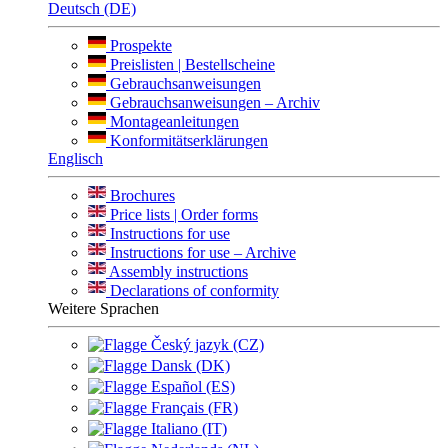
Deutsch (DE)
Prospekte
Preislisten | Bestellscheine
Gebrauchsanweisungen
Gebrauchsanweisungen – Archiv
Montageanleitungen
Konformitätserklärungen
Englisch
Brochures
Price lists | Order forms
Instructions for use
Instructions for use – Archive
Assembly instructions
Declarations of conformity
Weitere Sprachen
Český jazyk (CZ)
Dansk (DK)
Español (ES)
Français (FR)
Italiano (IT)