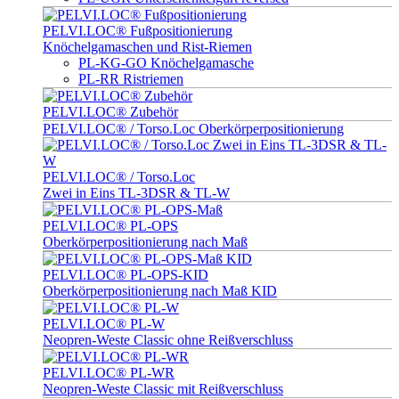
PELVI.LOC® Fußpositionierung
Knöchelgamaschen und Rist-Riemen
PL-KG-GO Knöchelgamasche
PL-RR Ristriemen
PELVI.LOC® Zubehör
PELVI.LOC® / Torso.Loc Oberkörperpositionierung
PELVI.LOC® / Torso.Loc
Zwei in Eins TL-3DSR & TL-W
PELVI.LOC® PL-OPS
Oberkörperpositionierung nach Maß
PELVI.LOC® PL-OPS-KID
Oberkörperpositionierung nach Maß KID
PELVI.LOC® PL-W
Neopren-Weste Classic ohne Reißverschluss
PELVI.LOC® PL-WR
Neopren-Weste Classic mit Reißverschluss