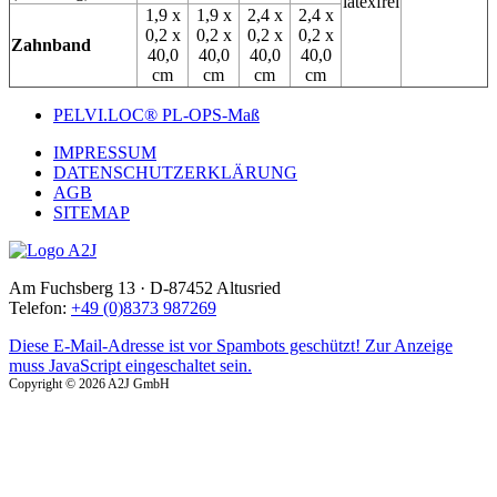
1,9 x
1,9 x
2,4 x
2,4 x
0,2 x
0,2 x
0,2 x
0,2 x
Zahnband
40,0
40,0
40,0
40,0
cm
cm
cm
cm
PELVI.LOC® PL-OPS-Maß
IMPRESSUM
DATENSCHUTZERKLÄRUNG
AGB
SITEMAP
Am Fuchsberg 13 · D-87452 Altusried
Telefon:
+49 (0)8373 987269
Diese E-Mail-Adresse ist vor Spambots geschützt! Zur Anzeige
muss JavaScript eingeschaltet sein.
Copyright © 2026 A2J GmbH