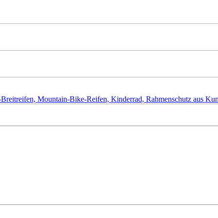
ke-Breitreifen, Mountain-Bike-Reifen, Kinderrad, Rahmenschutz aus K