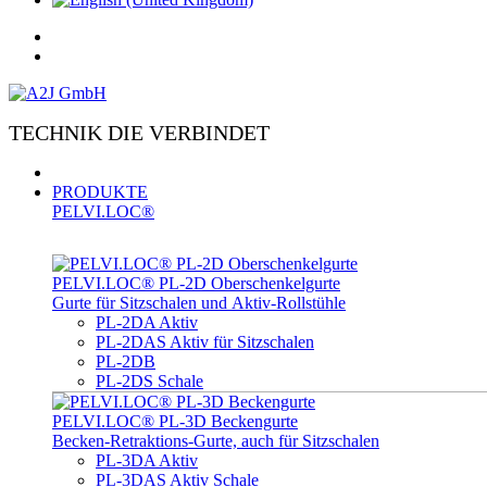
TECHNIK DIE VERBINDET
PRODUKTE
PELVI.LOC®
PELVI.LOC® PL-­2D Oberschenkelgurte
Gurte für Sitzschalen und Aktiv-Rollstühle
PL-2DA Aktiv
PL-2DAS Aktiv für Sitzschalen
PL-2DB
PL-2DS Schale
PELVI.LOC® PL-3D Beckengurte
Becken-Retraktions-Gurte, auch für Sitzschalen
PL-3DA Aktiv
PL-3DAS Aktiv Schale