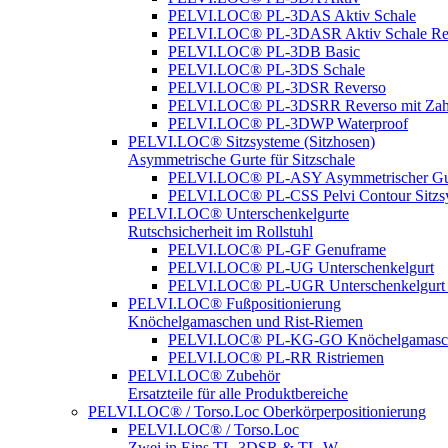
PELVI.LOC® PL-3DAS Aktiv Schale
PELVI.LOC® PL-3DASR Aktiv Schale Re
PELVI.LOC® PL-3DB Basic
PELVI.LOC® PL-3DS Schale
PELVI.LOC® PL-3DSR Reverso
PELVI.LOC® PL-3DSRR Reverso mit Zah
PELVI.LOC® PL-3DWP Waterproof
PELVI.LOC® Sitzsysteme (Sitzhosen)
Asymmetrische Gurte für Sitzschale
PELVI.LOC® PL-ASY Asymmetrischer Gu
PELVI.LOC® PL-CSS Pelvi Contour Sitzs
PELVI.LOC® Unterschenkelgurte
Rutschsicherheit im Rollstuhl
PELVI.LOC® PL-GF Genuframe
PELVI.LOC® PL-UG Unterschenkelgurt
PELVI.LOC® PL-UGR Unterschenkelgurt 
PELVI.LOC® Fußpositionierung
Knöchelgamaschen und Rist-Riemen
PELVI.LOC® PL-KG-GO Knöchelgamasc
PELVI.LOC® PL-RR Ristriemen
PELVI.LOC® Zubehör
Ersatzteile für alle Produktbereiche
PELVI.LOC® / Torso.Loc Oberkörperpositionierung
PELVI.LOC® / Torso.Loc
Zwei in Eins TL-3DSR & TL-W