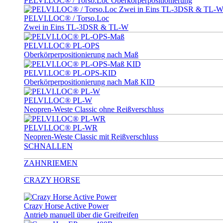
PELVI.LOC® / Torso.Loc Oberkörperpositionierung
PELVI.LOC® / Torso.Loc
Zwei in Eins TL-3DSR & TL-W
PELVI.LOC® PL-OPS
Oberkörperpositionierung nach Maß
PELVI.LOC® PL-OPS-KID
Oberkörperpositionierung nach Maß KID
PELVI.LOC® PL-W
Neopren-Weste Classic ohne Reißverschluss
PELVI.LOC® PL-WR
Neopren-Weste Classic mit Reißverschluss
SCHNALLEN
ZAHNRIEMEN
CRAZY HORSE
Crazy Horse Active Power
Antrieb manuell über die Greifreifen