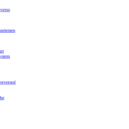
verso
nriemen
rt
ystem
reversed
he