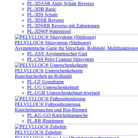
PL-3DASR Aktiv Schale Reverso
PL-3DB Basic
PL-3DS Schale
PL-3DSR Reverso
PL-3DSRR Reverso mit Zahnriemen
PL-3DWP Waterproof
PELVI.LOC® Sitzsysteme (Sitzhosen)
Asymmetrische Gurte für Sitzschale, Rollstuhl, Multifunktionsro
PL-ASY Asymmetrischer Gurt
PL-CSS Pelvi Contour Sitzsystem
PELVI.LOC® Unterschenkelgurte
Rutschsicherheit im Rollstuhl
PL-GF Genuframe
PL-UG Unterschenkelgurt
PL-UGR Unterschenkelgurt reversed
PELVI.LOC® Fußpositionierung
Knöchelgamaschen und Rist-Riemen
PL-KG-GO Knöchelgamasche
PL-RR Ristriemen
PELVI.LOC® Zubehör