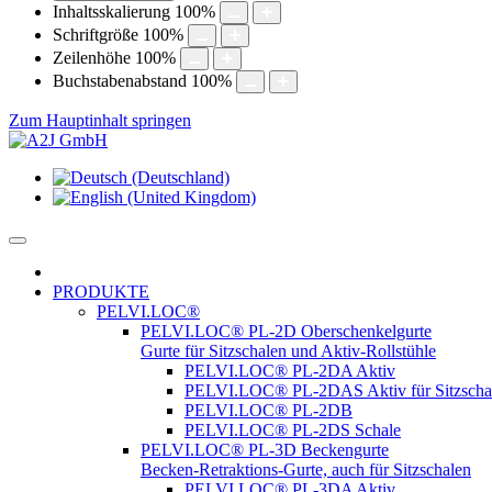
Inhaltsskalierung
100
%
Schriftgröße
100
%
Zeilenhöhe
100
%
Buchstabenabstand
100
%
Zum Hauptinhalt springen
PRODUKTE
PELVI.LOC®
PELVI.LOC® PL-2D Oberschenkelgurte
Gurte für Sitzschalen und Aktiv-Rollstühle
PELVI.LOC® PL-2DA Aktiv
PELVI.LOC® PL-2DAS Aktiv für Sitzscha
PELVI.LOC® PL-2DB
PELVI.LOC® PL-2DS Schale
PELVI.LOC® PL-3D Beckengurte
Becken-Retraktions-Gurte, auch für Sitzschalen
PELVI.LOC® PL-3DA Aktiv