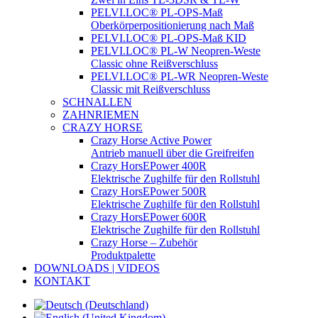
PELVI.LOC® PL-OPS-Maß
Oberkörperpositionierung nach Maß
PELVI.LOC® PL-OPS-Maß KID
PELVI.LOC® PL-W Neopren-Weste
Classic ohne Reißverschluss
PELVI.LOC® PL-WR Neopren-Weste
Classic mit Reißverschluss
SCHNALLEN
ZAHNRIEMEN
CRAZY HORSE
Crazy Horse Active Power
Antrieb manuell über die Greifreifen
Crazy HorsEPower 400R
Elektrische Zughilfe für den Rollstuhl
Crazy HorsEPower 500R
Elektrische Zughilfe für den Rollstuhl
Crazy HorsEPower 600R
Elektrische Zughilfe für den Rollstuhl
Crazy Horse – Zubehör
Produktpalette
DOWNLOADS | VIDEOS
KONTAKT