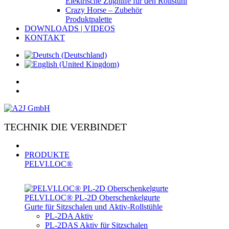
Elektrische Zughilfe für den Rollstuhl
Crazy Horse – Zubehör
Produktpalette
DOWNLOADS | VIDEOS
KONTAKT
TECHNIK DIE VERBINDET
PRODUKTE
PELVI.LOC®
PELVI.LOC® PL-­2D Oberschenkelgurte
Gurte für Sitzschalen und Aktiv-Rollstühle
PL-2DA Aktiv
PL-2DAS Aktiv für Sitzschalen