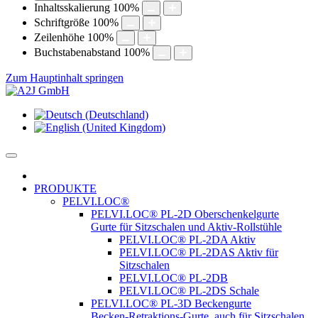
Inhaltsskalierung
100
%
Schriftgröße
100
%
Zeilenhöhe
100
%
Buchstabenabstand
100
%
Zum Hauptinhalt springen
PRODUKTE
PELVI.LOC®
PELVI.LOC® PL-2D Oberschenkelgurte
Gurte für Sitzschalen und Aktiv-Rollstühle
PELVI.LOC® PL-2DA Aktiv
PELVI.LOC® PL-2DAS Aktiv für
Sitzschalen
PELVI.LOC® PL-2DB
PELVI.LOC® PL-2DS Schale
PELVI.LOC® PL-3D Beckengurte
Becken-Retraktions-Gurte, auch für Sitzschalen