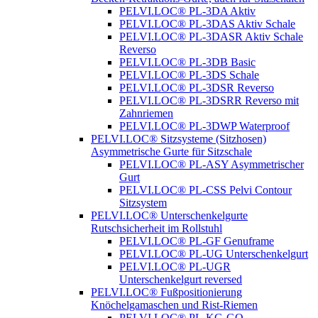
PELVI.LOC® PL-3DA Aktiv
PELVI.LOC® PL-3DAS Aktiv Schale
PELVI.LOC® PL-3DASR Aktiv Schale
Reverso
PELVI.LOC® PL-3DB Basic
PELVI.LOC® PL-3DS Schale
PELVI.LOC® PL-3DSR Reverso
PELVI.LOC® PL-3DSRR Reverso mit
Zahnriemen
PELVI.LOC® PL-3DWP Waterproof
PELVI.LOC® Sitzsysteme (Sitzhosen)
Asymmetrische Gurte für Sitzschale
PELVI.LOC® PL-ASY Asymmetrischer
Gurt
PELVI.LOC® PL-CSS Pelvi Contour
Sitzsystem
PELVI.LOC® Unterschenkelgurte
Rutschsicherheit im Rollstuhl
PELVI.LOC® PL-GF Genuframe
PELVI.LOC® PL-UG Unterschenkelgurt
PELVI.LOC® PL-UGR
Unterschenkelgurt reversed
PELVI.LOC® Fußpositionierung
Knöchelgamaschen und Rist-Riemen
PELVI.LOC® PL-KG-GO