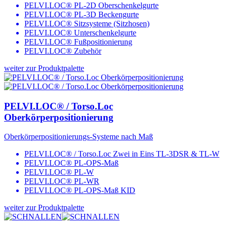
PELVI.LOC® PL-­2D Oberschenkelgurte
PELVI.LOC® PL-3D Beckengurte
PELVI.LOC® Sitzsysteme (Sitzhosen)
PELVI.LOC® Unterschenkelgurte
PELVI.LOC® Fußpositionierung
PELVI.LOC® Zubehör
weiter zur Produktpalette
PELVI.LOC® / Torso.Loc
Oberkörperpositionierung
Oberkörperpositionierungs-Systeme nach Maß
PELVI.LOC® / Torso.Loc Zwei in Eins TL-3DSR & TL-W
PELVI.LOC® PL-OPS-Maß
PELVI.LOC® PL-W
PELVI.LOC® PL-WR
PELVI.LOC® PL-OPS-Maß KID
weiter zur Produktpalette