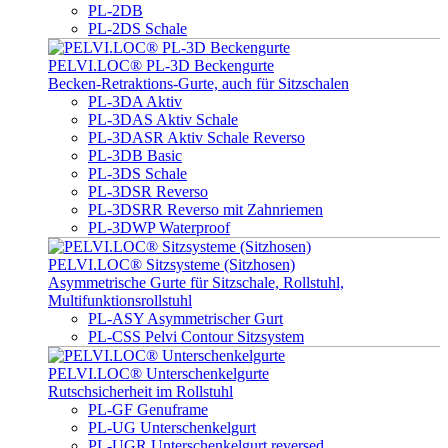
PL-2DB
PL-2DS Schale
PELVI.LOC® PL-3D Beckengurte
Becken-Retraktions-Gurte, auch für Sitzschalen
PL-3DA Aktiv
PL-3DAS Aktiv Schale
PL-3DASR Aktiv Schale Reverso
PL-3DB Basic
PL-3DS Schale
PL-3DSR Reverso
PL-3DSRR Reverso mit Zahnriemen
PL-3DWP Waterproof
PELVI.LOC® Sitzsysteme (Sitzhosen)
Asymmetrische Gurte für Sitzschale, Rollstuhl,
Multifunktionsrollstuhl
PL-ASY Asymmetrischer Gurt
PL-CSS Pelvi Contour Sitzsystem
PELVI.LOC® Unterschenkelgurte
Rutschsicherheit im Rollstuhl
PL-GF Genuframe
PL-UG Unterschenkelgurt
PL-UGR Unterschenkelgurt reversed