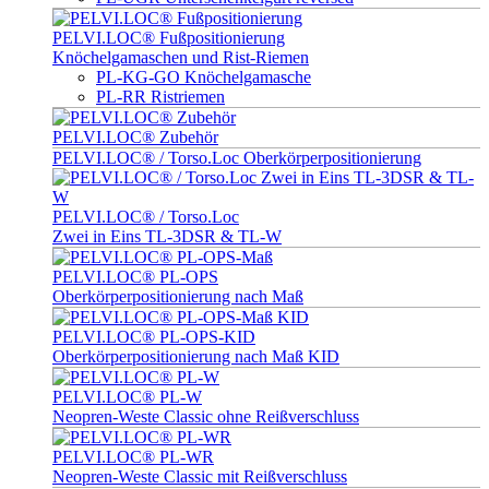
PELVI.LOC® Fußpositionierung
Knöchelgamaschen und Rist-Riemen
PL-KG-GO Knöchelgamasche
PL-RR Ristriemen
PELVI.LOC® Zubehör
PELVI.LOC® / Torso.Loc Oberkörperpositionierung
PELVI.LOC® / Torso.Loc
Zwei in Eins TL-3DSR & TL-W
PELVI.LOC® PL-OPS
Oberkörperpositionierung nach Maß
PELVI.LOC® PL-OPS-KID
Oberkörperpositionierung nach Maß KID
PELVI.LOC® PL-W
Neopren-Weste Classic ohne Reißverschluss
PELVI.LOC® PL-WR
Neopren-Weste Classic mit Reißverschluss