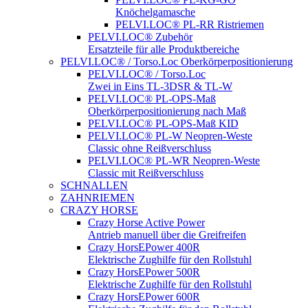
Knöchelgamasche
PELVI.LOC® PL-RR Ristriemen
PELVI.LOC® Zubehör
Ersatzteile für alle Produktbereiche
PELVI.LOC® / Torso.Loc Oberkörperpositionierung
PELVI.LOC® / Torso.Loc
Zwei in Eins TL-3DSR & TL-W
PELVI.LOC® PL-OPS-Maß
Oberkörperpositionierung nach Maß
PELVI.LOC® PL-OPS-Maß KID
PELVI.LOC® PL-W Neopren-Weste
Classic ohne Reißverschluss
PELVI.LOC® PL-WR Neopren-Weste
Classic mit Reißverschluss
SCHNALLEN
ZAHNRIEMEN
CRAZY HORSE
Crazy Horse Active Power
Antrieb manuell über die Greifreifen
Crazy HorsEPower 400R
Elektrische Zughilfe für den Rollstuhl
Crazy HorsEPower 500R
Elektrische Zughilfe für den Rollstuhl
Crazy HorsEPower 600R