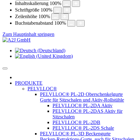
Inhaltsskalierung
100
%
Schriftgröße
100
%
Zeilenhöhe
100
%
Buchstabenabstand
100
%
Zum Hauptinhalt springen
PRODUKTE
PELVI.LOC®
PELVI.LOC® PL-2D Oberschenkelgurte
Gurte für Sitzschalen und Aktiv-Rollstühle
PELVI.LOC® PL-2DA Aktiv
PELVI.LOC® PL-2DAS Aktiv für
Sitzschalen
PELVI.LOC® PL-2DB
PELVI.LOC® PL-2DS Schale
PELVI.LOC® PL-3D Beckengurte
Becken-Retraktions-Gurte, auch für Sitzschalen