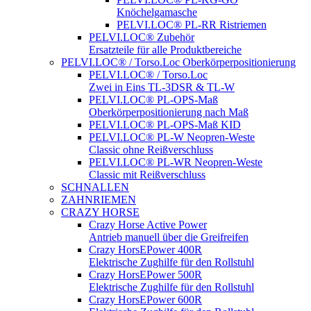
Knöchelgamasche
PELVI.LOC® PL-RR Ristriemen
PELVI.LOC® Zubehör
Ersatzteile für alle Produktbereiche
PELVI.LOC® / Torso.Loc Oberkörperpositionierung
PELVI.LOC® / Torso.Loc
Zwei in Eins TL-3DSR & TL-W
PELVI.LOC® PL-OPS-Maß
Oberkörperpositionierung nach Maß
PELVI.LOC® PL-OPS-Maß KID
PELVI.LOC® PL-W Neopren-Weste
Classic ohne Reißverschluss
PELVI.LOC® PL-WR Neopren-Weste
Classic mit Reißverschluss
SCHNALLEN
ZAHNRIEMEN
CRAZY HORSE
Crazy Horse Active Power
Antrieb manuell über die Greifreifen
Crazy HorsEPower 400R
Elektrische Zughilfe für den Rollstuhl
Crazy HorsEPower 500R
Elektrische Zughilfe für den Rollstuhl
Crazy HorsEPower 600R