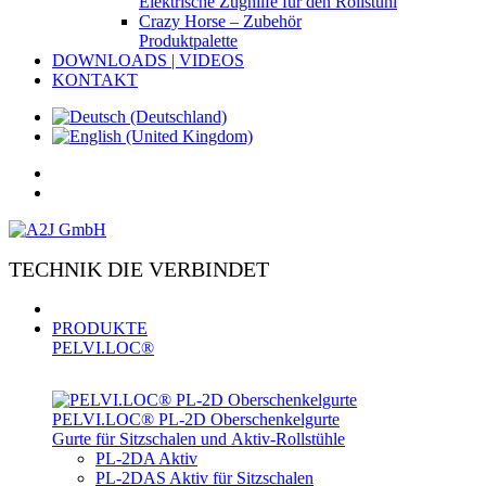
Elektrische Zughilfe für den Rollstuhl
Crazy Horse – Zubehör
Produktpalette
DOWNLOADS | VIDEOS
KONTAKT
TECHNIK DIE VERBINDET
PRODUKTE
PELVI.LOC®
PELVI.LOC® PL-­2D Oberschenkelgurte
Gurte für Sitzschalen und Aktiv-Rollstühle
PL-2DA Aktiv
PL-2DAS Aktiv für Sitzschalen