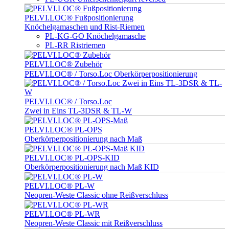
PELVI.LOC® Fußpositionierung
Knöchelgamaschen und Rist-Riemen
PL-KG-GO Knöchelgamasche
PL-RR Ristriemen
PELVI.LOC® Zubehör
PELVI.LOC® / Torso.Loc Oberkörperpositionierung
PELVI.LOC® / Torso.Loc
Zwei in Eins TL-3DSR & TL-W
PELVI.LOC® PL-OPS
Oberkörperpositionierung nach Maß
PELVI.LOC® PL-OPS-KID
Oberkörperpositionierung nach Maß KID
PELVI.LOC® PL-W
Neopren-Weste Classic ohne Reißverschluss
PELVI.LOC® PL-WR
Neopren-Weste Classic mit Reißverschluss