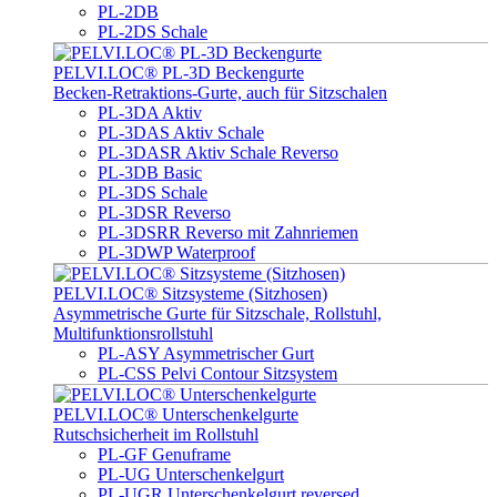
PL-2DB
PL-2DS Schale
PELVI.LOC® PL-3D Beckengurte
Becken-Retraktions-Gurte, auch für Sitzschalen
PL-3DA Aktiv
PL-3DAS Aktiv Schale
PL-3DASR Aktiv Schale Reverso
PL-3DB Basic
PL-3DS Schale
PL-3DSR Reverso
PL-3DSRR Reverso mit Zahnriemen
PL-3DWP Waterproof
PELVI.LOC® Sitzsysteme (Sitzhosen)
Asymmetrische Gurte für Sitzschale, Rollstuhl,
Multifunktionsrollstuhl
PL-ASY Asymmetrischer Gurt
PL-CSS Pelvi Contour Sitzsystem
PELVI.LOC® Unterschenkelgurte
Rutschsicherheit im Rollstuhl
PL-GF Genuframe
PL-UG Unterschenkelgurt
PL-UGR Unterschenkelgurt reversed