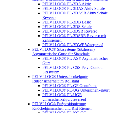
PELVI.LOC® PL-3DA Aktiv
PELVI.LOC® PL-3DAS Aktiv Schale
PELVI.LOC® PL-3DASR Aktiv Schale
Reverso
PELVI.LOC® PL-3DB Basic
PELVI.LOC® PL-3DS Schale
PELVI.LOC® PL-3DSR Reverso
PELVI.LOC® PL-3DSRR Reverso mit
Zahnriemen
PELVI.LOC® PL-3DWP Waterproof
PELVI.LOC® Sitzsysteme (Sitzhosen)
Asymmetrische Gurte für Sitzschale
PELVI.LOC® PL-ASY Asymmetrischer
Gurt
PELVI.LOC® PL-CSS Pelvi Contour
Sitzsystem
PELVI.LOC® Unterschenkelgurte
Rutschsicherheit im Rollstuhl
PELVI.LOC® PL-GF Genuframe
PELVI.LOC® PL-UG Unterschenkelgurt
PELVI.LOC® PL-UGR
Unterschenkelgurt reversed
PELVI.LOC® Fußpositionierung
Knöchelgamaschen und Rist-Riemen
PELVI.LOC® PL-KG-GO